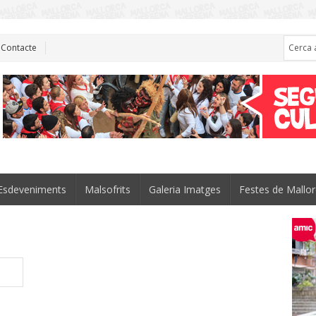
Contacte
Esdeveniments
Malsofrits
Galeria Imatges
Festes de Mallo