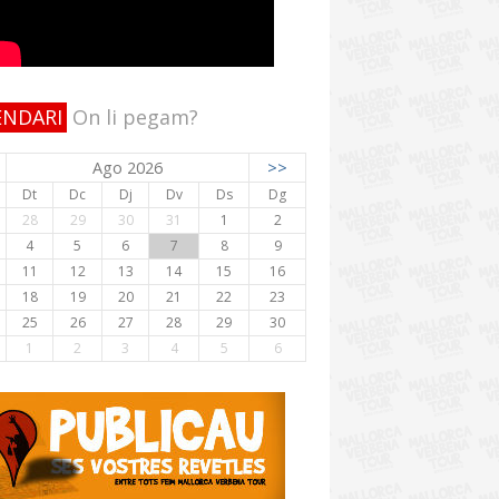
ENDARI
On li pegam?
Ago 2026
>>
Dt
Dc
Dj
Dv
Ds
Dg
28
29
30
31
1
2
4
5
6
7
8
9
11
12
13
14
15
16
18
19
20
21
22
23
25
26
27
28
29
30
1
2
3
4
5
6