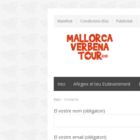
Manifest
Condicions d’ús
Publicitat
Inici
Afegeix el teu Esdeveniment
Inici
/
Contacte
El vostre nom (obligatori)
El vostre email (obligatori)