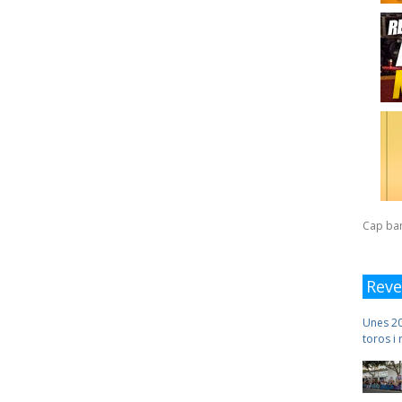
Cap ba
Reve
Unes 20
toros i