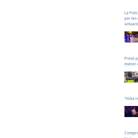
La Poli
per les
actuaci
Presó p
menor d
“Volia c
Comprov