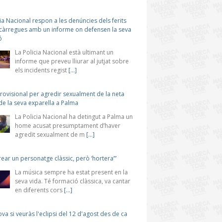
cia Nacional respon a les denúncies dels ferits
 càrregues amb un informe on defensen la seva
ó
La Policia Nacional està ultimant un
informe que preveu lliurar al jutjat sobre
els incidents regist
[...]
rovisional per agredir sexualment de la neta
e la seva exparella a Palma
La Policia Nacional ha detingut a Palma un
home acusat presumptament d’haver
agredit sexualment de m
[...]
rear un personatge clàssic, però ‘hortera’”
La música sempre ha estat present en la
seva vida. Té formació clàssica, va cantar
en diferents cors
[...]
a si veuràs l'eclipsi del 12 d'agost des de ca