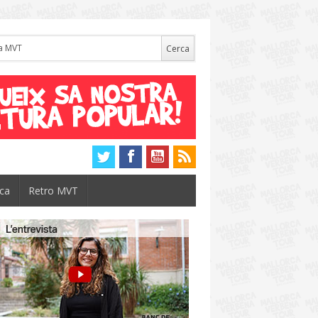
rca
Retro MVT